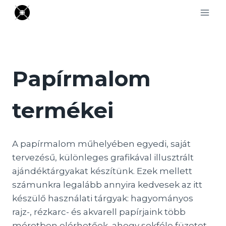
Skip
to
content
Papírmalom
termékei
A papírmalom műhelyében egyedi, saját
tervezésű, különleges grafikával illusztrált
ajándéktárgyakat készítünk. Ezek mellett
számunkra legalább annyira kedvesek az itt
készülő használati tárgyak: hagyományos
rajz-, rézkarc- és akvarell papírjaink több
méretben elérhetőek, ahogy sokféle füzetet,