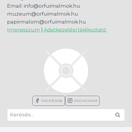
Email: info@orfuimalmok.hu
muzeum@orfuimalmok.hu
papirmalom@orfuimalmok.hu
Impresszum
|
Adatkezelési tájékoztató
FACEBOOK
INSTAGRAM
Keresés: