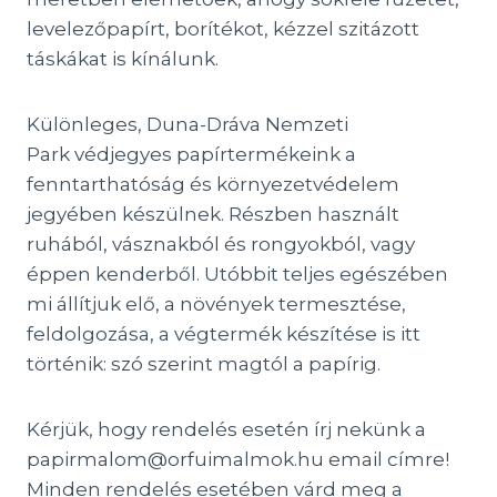
levelezőpapírt, borítékot, kézzel szitázott
táskákat is kínálunk.
Különleges, Duna-Dráva Nemzeti
Park védjegyes papírtermékeink a
fenntarthatóság és környezetvédelem
jegyében készülnek. Részben használt
ruhából, vásznakból és rongyokból, vagy
éppen kenderből. Utóbbit teljes egészében
mi állítjuk elő, a növények termesztése,
feldolgozása, a végtermék készítése is itt
történik: szó szerint magtól a papírig.
Kérjük, hogy rendelés esetén írj nekünk a
papirmalom@orfuimalmok.hu email címre!
Minden rendelés esetében várd meg a