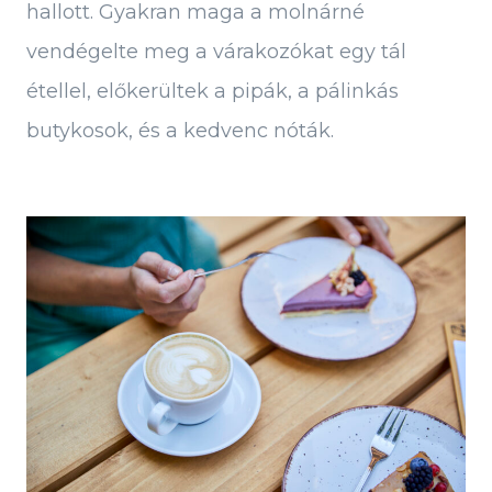
hallott. Gyakran maga a molnárné
vendégelte meg a várakozókat egy tál
étellel, előkerültek a pipák, a pálinkás
butykosok, és a kedvenc nóták.