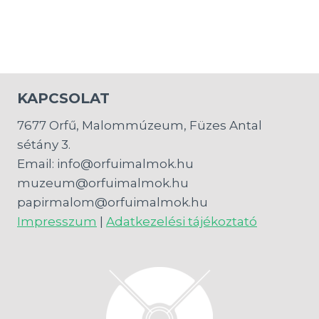
KAPCSOLAT
7677 Orfű, Malommúzeum, Füzes Antal
sétány 3.
Email: info@orfuimalmok.hu
muzeum@orfuimalmok.hu
papirmalom@orfuimalmok.hu
Impresszum
|
Adatkezelési tájékoztató