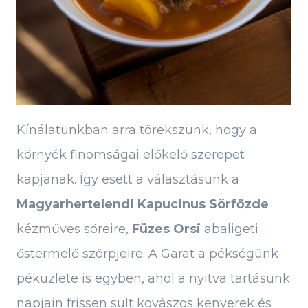
Kínálatunkban arra törekszünk, hogy a
környék finomságai előkelő szerepet
kapjanak. Így esett a választásunk a
Magyarhertelendi Kapucinus Sörfőzde
kézműves söreire,
Füzes Orsi
abaligeti
őstermelő szörpjeire. A Garat a pékségünk
péküzlete is egyben, ahol a nyitva tartásunk
napjain frissen sült kovászos kenyerek és