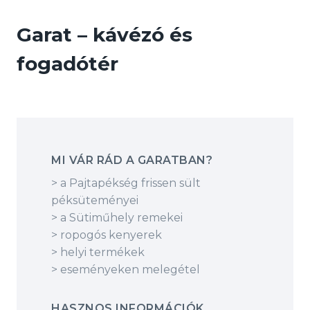
Garat – kávézó és
fogadótér
MI VÁR RÁD A GARATBAN?
> a Pajtapékség frissen sült
péksüteményei
> a Sütiműhely remekei
> ropogós kenyerek
> helyi termékek
> eseményeken melegétel
HASZNOS INFORMÁCIÓK