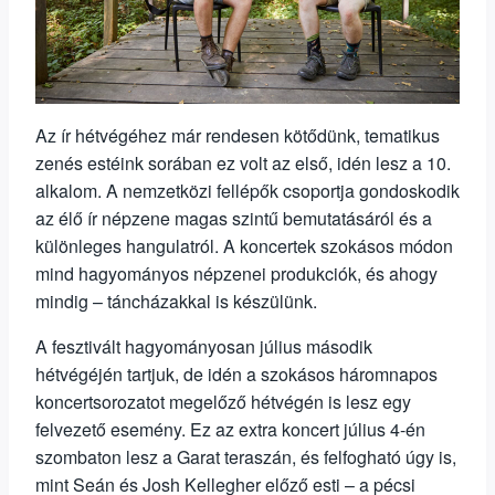
Az ír hétvégéhez már rendesen kötődünk, tematikus
zenés estéink sorában ez volt az első, idén lesz a 10.
alkalom. A nemzetközi fellépők csoportja gondoskodik
az élő ír népzene magas szintű bemutatásáról és a
különleges hangulatról. A koncertek szokásos módon
mind hagyományos népzenei produkciók, és ahogy
mindig – táncházakkal is készülünk.
A fesztivált hagyományosan július második
hétvégéjén tartjuk, de idén a szokásos háromnapos
koncertsorozatot megelőző hétvégén is lesz egy
felvezető esemény. Ez az extra koncert július 4-én
szombaton lesz a Garat teraszán, és felfogható úgy is,
mint Seán és Josh Kellegher előző esti – a pécsi