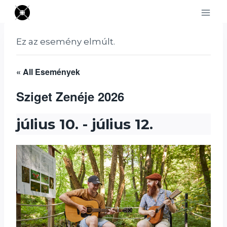
Skip
to
content
Ez az esemény elmúlt.
« All Események
Sziget Zenéje 2026
július 10.
-
július 12.