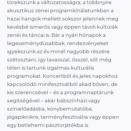
törekszünk a változatosságra, a többnyire
akusztikus zenei programkínálatunkban a
hazai hangok mellett sokszor jelennek meg
kevésbé ismerős vagy éppen távoli kultúrák
zenéi és táncai is. Bár a nyári hónapok a
legeseménydúsabbak, rendezvényeket
igyekszünk az év minél nagyobb részére
szétosztani, így tavasszal, ősszel, sőt még
télen is tartunk izgalmas kulturális
programokat. Koncertből és jeles napokhoz
kapcsolódó minifesztiválból akad bőven, de
kis szerencsével – és a programnaptárunk
segítségével – akár bábszínházi vagy
színielőadásba, könybemutatóba,
jógapiknikre, terményfesztiválra vagy éppen
egy betlehemi pásztorjátékba is