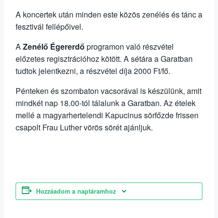
A koncertek után minden este közös zenélés és tánc a
fesztivál fellépőivel.
A
Zenélő Égererdő
programon való részvétel
előzetes regisztrációhoz kötött. A sétára a Garatban
tudtok jelentkezni, a részvétel díja 2000 Ft/fő.
Pénteken és szombaton vacsorával is készülünk, amit
mindkét nap 18.00-tól tálalunk a Garatban. Az ételek
mellé a magyarhertelendi Kapucinus sörfőzde frissen
csapolt Frau Luther vörös sörét ajánljuk.
Hozzáadom a naptáramhoz