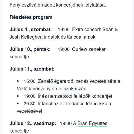
Fényfesztiválon adott koncertjének folytatása.
Részletes program
Július 4., szombat:
19:00 Extra concert: Seán &
Josh Kellegher: ír dalok és táncdallamok
Július 10., péntek:
19:00 Curlew zenekar
koncertje
Július 11., szombat:
15:00 Zenélő égererdő: zenés vezetett séta a
Vízfő tanösvény erdei szakaszán
19:00 Ír és nemzetközi fellépők koncertjei
20:30 Ír táncház az Iredance Írtánc iskola
vezetésével
Július 12., vasárnap:
19:00 A
Bran Együttes
koncertje