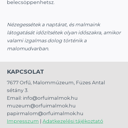
belecsöppenhetsz.
Nézegessétek a naptárat, és malmaink
látogatását időzítsétek olyan időszakra, amikor
valami izgalmas dolog történik a
malomudvarban.
KAPCSOLAT
7677 Orfű, Malommúzeum, Füzes Antal
sétány 3.
Email: info@orfuimalmok.hu
muzeum@orfuimalmok.hu
papirmalom@orfuimalmok.hu
Impresszum
|
Adatkezelési tájékoztató