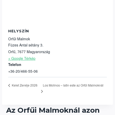
HELYSZÍN
Orfűi Malmok
Füzes Antal sétány 3.
Orfű
,
7677
Magyarország
+ Google Térkép
Telefon
+36-20/466-55-06
Los Molinos – latin este az Orfűi Malmoknál
Kelet Zenéje 2026
Az Orfűi Malmoknál azon