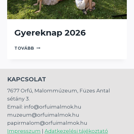
Gyereknap 2026
GYEREKNAP
TOVÁBB
2026
KAPCSOLAT
7677 Orfű, Malommúzeum, Füzes Antal
sétány 3.
Email: info@orfuimalmok.hu
muzeum@orfuimalmok.hu
papirmalom@orfuimalmok.hu
Impresszum
|
Adatkezelési tájékoztató