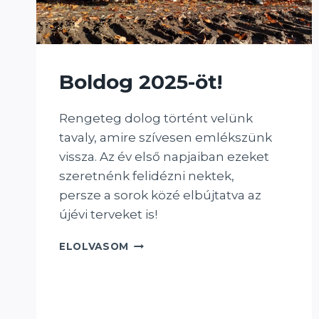
Boldog 2025-öt!
Rengeteg dolog történt velünk
tavaly, amire szívesen emlékszünk
vissza. Az év első napjaiban ezeket
szeretnénk felidézni nektek,
persze a sorok közé elbújtatva az
újévi terveket is!
BOLDOG
ELOLVASOM
2025-
ÖT!