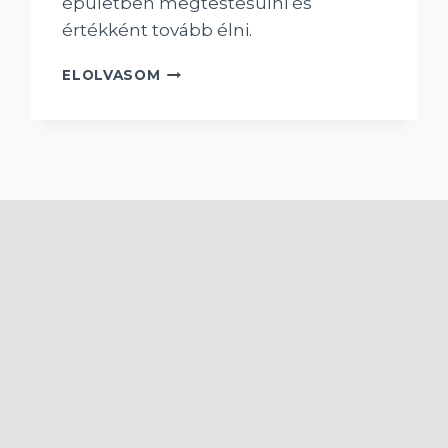
épületben megtestesülni és
értékként tovább élni.
ÍGY
ELOLVASOM
LETT
A
MALOM
AZ
ÉV
TÁJHÁZA
2024-
BEN