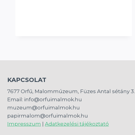
KAPCSOLAT
7677 Orfű, Malommúzeum, Füzes Antal sétány 3.
Email: info@orfuimalmok.hu
muzeum@orfuimalmok.hu
papirmalom@orfuimalmok.hu
Impresszum
|
Adatkezelési tájékoztató