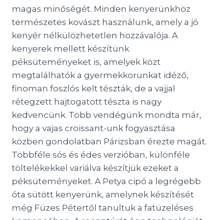
magas minőségét. Minden kenyerünkhöz
természetes kovászt használunk, amely a jó
kenyér nélkülözhetetlen hozzávalója. A
kenyerek mellett készítünk
péksüteményeket is, amelyek közt
megtalálhatók a gyermekkorunkat idéző,
finoman foszlós kelt tészták, de a vajjal
rétegzett hajtogatott tészta is nagy
kedvencünk. Több vendégünk mondta már,
hogy a vajas croissant-unk fogyasztása
közben gondolatban Párizsban érezte magát.
Többféle sós és édes verzióban, különféle
töltelékekkel variálva készítjük ezeket a
péksüteményeket. A Petya cipó a legrégebb
óta sütött kenyerünk, amelynek készítését
még Füzes Pétertől tanultuk a fatüzeléses