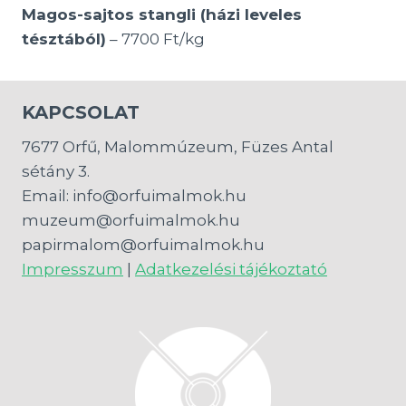
Magos-sajtos stangli (házi leveles
tésztából)
– 7700 Ft/kg
KAPCSOLAT
7677 Orfű, Malommúzeum, Füzes Antal
sétány 3.
Email: info@orfuimalmok.hu
muzeum@orfuimalmok.hu
papirmalom@orfuimalmok.hu
Impresszum
|
Adatkezelési tájékoztató