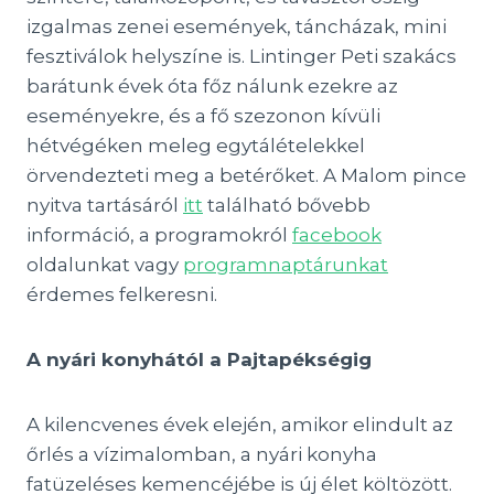
izgalmas zenei események, táncházak, mini
fesztiválok helyszíne is. Lintinger Peti szakács
barátunk évek óta főz nálunk ezekre az
eseményekre, és a fő szezonon kívüli
hétvégéken meleg egytálételekkel
örvendezteti meg a betérőket. A Malom pince
nyitva tartásáról
itt
található bővebb
információ, a programokról
facebook
oldalunkat vagy
programnaptárunkat
érdemes felkeresni.
A nyári konyhától a Pajtapékségig
A kilencvenes évek elején, amikor elindult az
őrlés a vízimalomban, a nyári konyha
fatüzeléses kemencéjébe is új élet költözött.