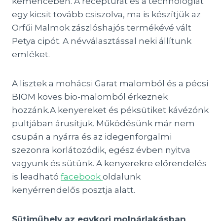
kemencében. A receptúrát és a technológiát
egy kicsit tovább csiszolva, ma is készítjük az
Orfűi Malmok zászlóshajós termékévé vált
Petya cipót. A névválasztással neki állítunk
emléket.
A lisztek a mohácsi Garat malomból és a pécsi
BIOM köves bio-malomból érkeznek
hozzánk.A kenyereket és péksütiket kávézónk
pultjában árusítjuk. Működésünk már nem
csupán a nyárra és az idegenforgalmi
szezonra korlátozódik, egész évben nyitva
vagyunk és sütünk. A kenyerekre előrendelés
is leadható
facebook
oldalunk
kenyérrendelős posztja alatt.
Sütiműhely az egykori molnárlakásban