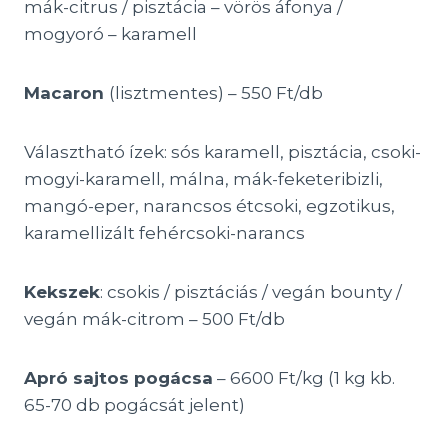
mák-citrus / pisztácia – vörös áfonya /
mogyoró – karamell
Macaron
(lisztmentes) – 550 Ft/db
Választható ízek: sós karamell, pisztácia, csoki-
mogyi-karamell, málna, mák-feketeribizli,
mangó-eper, narancsos étcsoki, egzotikus,
karamellizált fehércsoki-narancs
Kekszek
: csokis / pisztáciás / vegán bounty /
vegán mák-citrom – 500 Ft/db
Apró sajtos pogácsa
– 6600 Ft/kg (1 kg kb.
65-70 db pogácsát jelent)