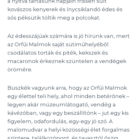
a nyitva tartásunk napjain frissen sült
kovászos kenyerek és ínycsiklandó édes és
sós péksütik töltik meg a polcokat.
Az édesszájúak számára is jó hírünk van, mert
az Orfűi Malmok saját sütiműhelyéből
csodálatos torták és piték, kekszek és
macaronok érkeznek szüntelen a vendégek
örömére.
Büszkék vagyunk arra, hogy az Orfűi Malmok
egy élettel teli hely, ahol minden betérőnek –
legyen akár múzeumlátogató, vendég a
kávézóban, vagy egy beszállítónk – jut egy kis
figyelem, odafordulás, egy-egy jó szó. A
malomudvar a helyi közösségi élet forgalmas
színtere, találkozópont, és tavasztól őszig