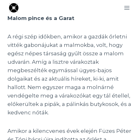
Skip
to
Malom pince és a Garat
content
A régi szép időkben, amikor a gazdák őrletni
vitték gabonájukat a malmokba, volt, hogy
egész népes társaság gyűlt össze a malom
udvarán. Amíg a lisztre várakoztak
megbeszélték egymással ügyes-bajos
dolgaikat és az aktuális híreket, ki-ki, amit
hallott. Nem egyszer maga a molnárné
vendégelte meg a várakozókat egy tál étellel,
előkerültek a pipák, a pálinkás butykosok, és a
kedvenc nóták.
Amikor a kilencvenes évek elején Füzes Péter
és Tóni bácsi újra indította az őrlést a