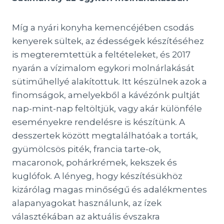
Míg a nyári konyha kemencéjében csodás
kenyerek sültek, az édességek készítéséhez
is megteremtettük a feltételeket, és 2017
nyarán a vízimalom egykori molnárlakását
sütiműhellyé alakítottuk. Itt készülnek azok a
finomságok, amelyekből a kávézónk pultját
nap-mint-nap feltöltjük, vagy akár különféle
eseményekre rendelésre is készítünk. A
desszertek között megtalálhatóak a torták,
gyümölcsös piték, francia tarte-ok,
macaronok, pohárkrémek, kekszek és
kuglófok. A lényeg, hogy készítésükhöz
kizárólag magas minőségű és adalékmentes
alapanyagokat használunk, az ízek
választékában az aktuális évszakra