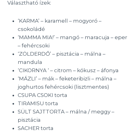
Választható ízek:
‘KARMA’ – karamell – mogyoró –
csokoládé
‘MAMMA MIA!’ – mangó – maracuja – eper
– fehércsoki
‘ZÖLDERDŐ’ – pisztácia – málna –
mandula
‘CIKORNYA ‘ – citrom – kókusz – áfonya
‘MÁZLI’ – mák – feketeribizli – málna –
joghurtos fehércsoki (lisztmentes)
CSUPA CSOKI torta
TIRAMISU torta
SÜLT SAJTTORTA – málna / meggy –
pisztácia
SACHER torta