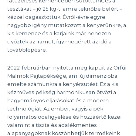
fatüzeléses kemencében sütöttünk, és a
tésztákat – jó 25 kg-t, ami a teknőbe befért –
kézzel dagasztottuk. Évről-évre egyre
nagyobb igény mutatkozott a kenyerünkre, a
kis kemence és a karjaink már nehezen
győzték az iramot, így megérett az idő a
továbblépésre.
2022. februárban nyitotta meg kapuit az Orfűi
Malmok Pajtapéksége, ami új dimenzióba
emelte számunkra a kenyérsütést. Ez a kis
kézműves pékség harmonikusan ötvözi a
hagyományos eljárásokat és a modern
technológiát. Az ember, vagyis a pék
folyamatos odafigyelése és hozzáértő kezei,
valamint a tiszta és adalékmentes
alapanyagoknak köszönhetjük termékeink