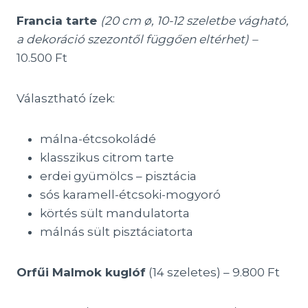
Francia tarte
(20 cm ø, 10-12 szeletbe vágható,
a dekoráció szezontől függően eltérhet) –
10.500 Ft
Választható ízek:
málna-étcsokoládé
klasszikus citrom tarte
erdei gyümölcs – pisztácia
sós karamell-étcsoki-mogyoró
körtés sült mandulatorta
málnás sült pisztáciatorta
Orfűi Malmok kuglóf
(14 szeletes) – 9.800 Ft