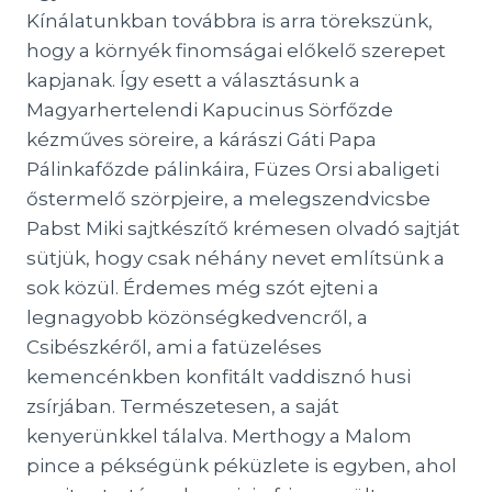
Kínálatunkban továbbra is arra törekszünk,
hogy a környék finomságai előkelő szerepet
kapjanak. Így esett a választásunk a
Magyarhertelendi Kapucinus Sörfőzde
kézműves söreire, a kárászi Gáti Papa
Pálinkafőzde pálinkáira, Füzes Orsi abaligeti
őstermelő szörpjeire, a melegszendvicsbe
Pabst Miki sajtkészítő krémesen olvadó sajtját
sütjük, hogy csak néhány nevet említsünk a
sok közül. Érdemes még szót ejteni a
legnagyobb közönségkedvencről, a
Csibészkéről, ami a fatüzeléses
kemencénkben konfitált vaddisznó husi
zsírjában. Természetesen, a saját
kenyerünkkel tálalva. Merthogy a Malom
pince a pékségünk péküzlete is egyben, ahol