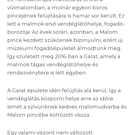
vízimalomban, a molnár egykori boros
pincéjének felújítására is hamar sor került. Ez
lett a malmok első vendéglátóhelye, fogadó-
borozója. Az évek során, azonban, a Malom
pince kezdett szűkösnek bizonyulni, ezért új
múzeumi fogadóépületet álmodtunk meg.
Így született meg 2016-ban a Garat, amely a
malmok tágas vendéglátóhelye és
rendezvénytere is lett egyben.
A Garat épülete idén felújítás alá kerül, így a
vendéglátás központi helye erre az időre
ismét a szívünknek kedves malomudvarba és
Malom pincébe költözött vissza.
Egy valami viszont nem változott.