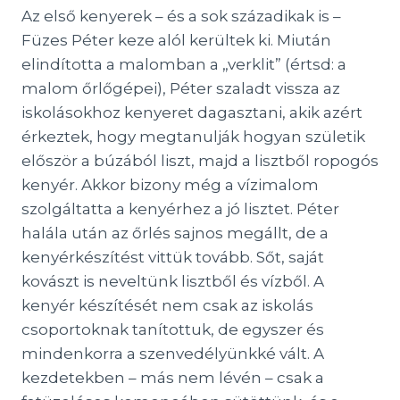
Az első kenyerek – és a sok századikak is –
Füzes Péter keze alól kerültek ki. Miután
elindította a malomban a „verklit” (értsd: a
malom őrlőgépei), Péter szaladt vissza az
iskolásokhoz kenyeret dagasztani, akik azért
érkeztek, hogy megtanulják hogyan születik
először a búzából liszt, majd a lisztből ropogós
kenyér. Akkor bizony még a vízimalom
szolgáltatta a kenyérhez a jó lisztet. Péter
halála után az őrlés sajnos megállt, de a
kenyérkészítést vittük tovább. Sőt, saját
kovászt is neveltünk lisztből és vízből. A
kenyér készítését nem csak az iskolás
csoportoknak tanítottuk, de egyszer és
mindenkorra a szenvedélyünkké vált. A
kezdetekben – más nem lévén – csak a