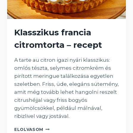
Klasszikus francia
citromtorta – recept
A tarte au citron igazi nyári klasszikus:
omlós tészta, selymes citromkrém és
pirított meringue találkozása egyetlen
szeletben. Friss, üde, elegáns sütemény,
amit még tovább lehet hangolni reszelt
citrushéjjal vagy friss bogyós
gyümölcsökkel, például málnával,
ribizlivel vagy jostával.
KLASSZIKUS
ELOLVASOM