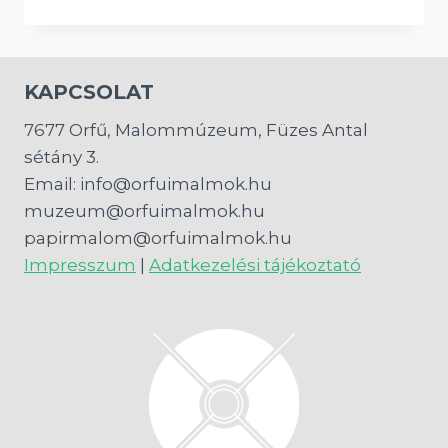
FRANCIA
CITROMTORTA
–
RECEPT
KAPCSOLAT
7677 Orfű, Malommúzeum, Füzes Antal
sétány 3.
Email: info@orfuimalmok.hu
muzeum@orfuimalmok.hu
papirmalom@orfuimalmok.hu
Impresszum
|
Adatkezelési tájékoztató