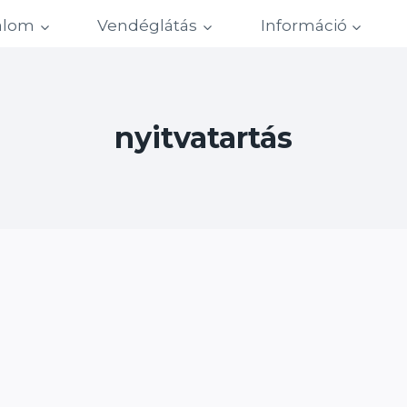
alom
Vendéglátás
Információ
nyitvatartás