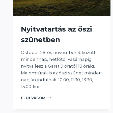
Nyitvatartás az őszi
szünetben
Október 28. és november 3. között
mindennap, hétfőtől vasárnapig
nyitva lesz a Garat 9 órától 18 óráig.
Malomtúrák is az őszi szünet minden
napján indulnak: 10:00, 11:30, 13:30,
15:00-kor.
NYITVATARTÁS
ELOLVASOM
AZ
ŐSZI
SZÜNETBEN