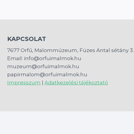
KAPCSOLAT
7677 Orfű, Malommúzeum, Füzes Antal sétány 3.
Email: info@orfuimalmok.hu
muzeum@orfuimalmok.hu
papirmalom@orfuimalmok.hu
Impresszum
|
Adatkezelési tájékoztató