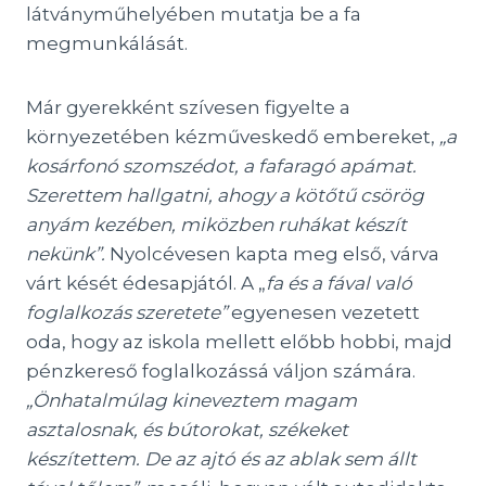
látványműhelyében mutatja be a fa
megmunkálását.
Már gyerekként szívesen figyelte a
környezetében kézműveskedő embereket,
„a
kosárfonó szomszédot, a fafaragó apámat.
Szerettem hallgatni, ahogy a kötőtű csörög
anyám kezében, miközben ruhákat készít
nekünk”.
Nyolcévesen kapta meg első, várva
várt kését édesapjától. A „
fa és a fával való
foglalkozás szeretete”
egyenesen vezetett
oda, hogy az iskola mellett előbb hobbi, majd
pénzkereső foglalkozássá váljon számára.
„Önhatalmúlag kineveztem magam
asztalosnak, és bútorokat, székeket
készítettem. De az ajtó és az ablak sem állt