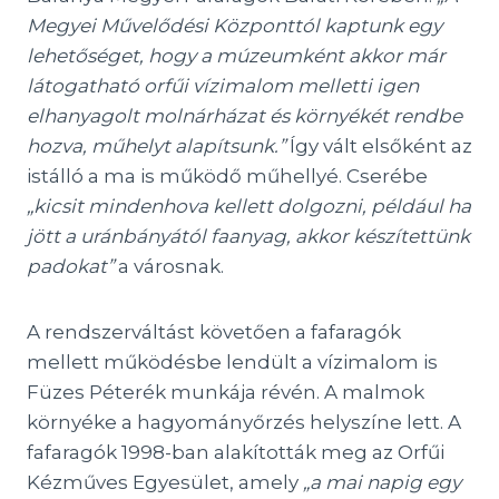
Megyei Művelődési Központtól kaptunk egy
lehetőséget, hogy a múzeumként akkor már
látogatható orfűi vízimalom melletti igen
elhanyagolt molnárházat és környékét rendbe
hozva, műhelyt alapítsunk.”
Így vált elsőként az
istálló a ma is működő műhellyé. Cserébe
„kicsit mindenhova kellett dolgozni, például ha
jött a uránbányától faanyag, akkor készítettünk
padokat”
a városnak.
A rendszerváltást követően a fafaragók
mellett működésbe lendült a vízimalom is
Füzes Péterék munkája révén. A malmok
környéke a hagyományőrzés helyszíne lett. A
fafaragók 1998-ban alakították meg az Orfűi
Kézműves Egyesület, amely
„a mai napig egy