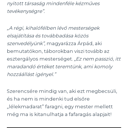
nyitott társaság mindenféle kézműves
tevékenységre”.
„A régi, kihalófélben lévő mesterségek
elsajátítása és továbbadása közös
szenvedélyünk”,
magyarázza Árpád, aki
bemutatókon, táborokban viszi tovább az
esztergályos mesterséget.
„Ez nem passzió, itt
maradandó értéket teremtünk, ami komoly
hozzáállást igényel.”
Szerencsére mindig van, aki ezt megbecsüli,
és ha nem is mindenki tud elsőre
„lélekmadarat” faragni, egy mester mellett
még ma is kitanulhatja a fafaragás alapjait!