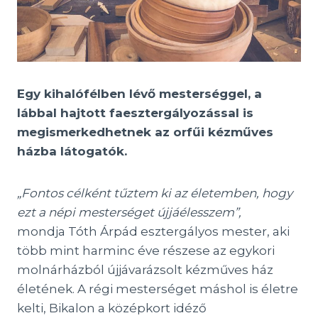
Egy kihalófélben lévő mesterséggel, a
lábbal hajtott faesztergályozással is
megismerkedhetnek az orfűi kézműves
házba látogatók.
„Fontos célként tűztem ki az életemben, hogy
ezt a népi mesterséget újjáélesszem”,
mondja Tóth Árpád esztergályos mester, aki
több mint harminc éve részese az egykori
molnárházból újjávarázsolt kézműves ház
életének. A régi mesterséget máshol is életre
kelti, Bikalon a középkort idéző