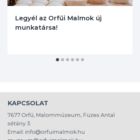
Legyél az Orfűi Malmok új
munkatársa!
KAPCSOLAT
7677 Orfű, Malommúzeum, Füzes Antal
sétány 3.
Email: info@orfuimalmok.hu