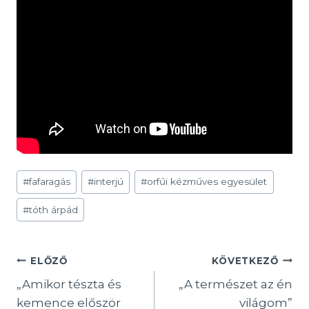
Post
#
fafaragás
#
interjú
#
orfűi kézműves egyesület
Tags:
#
tóth árpád
Bejegyzés
ELŐZŐ
KÖVETKEZŐ
„Amikor tészta és
„A természet az én
navigáció
kemence először
világom”