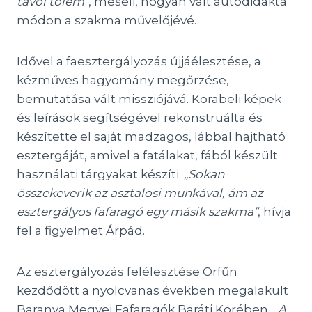
távol tőlem”
, meséli, hogyan vált autodidakta
módon a szakma művelőjévé.
Idővel a faesztergályozás újjáélesztése, a
kézműves hagyomány megőrzése,
bemutatása vált missziójává. Korabeli képek
és leírások segítségével rekonstruálta és
készítette el saját madzagos, lábbal hajtható
esztergáját, amivel a fatálakat, fából készült
használati tárgyakat készíti.
„Sokan
összekeverik az asztalosi munkával, ám az
esztergályos fafaragó egy másik szakma”
, hívja
fel a figyelmet Árpád.
Az esztergályozás felélesztése Orfűn
kezdődött a nyolcvanas években megalakult
Baranya Megyei Fafaragók Baráti Körében.
„A