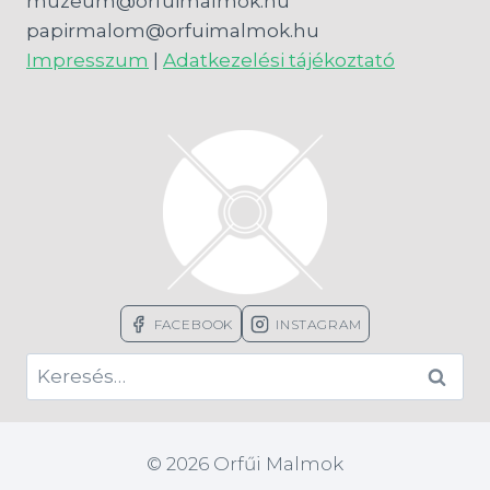
muzeum@orfuimalmok.hu
papirmalom@orfuimalmok.hu
Impresszum
|
Adatkezelési tájékoztató
FACEBOOK
INSTAGRAM
Keresés:
© 2026 Orfűi Malmok