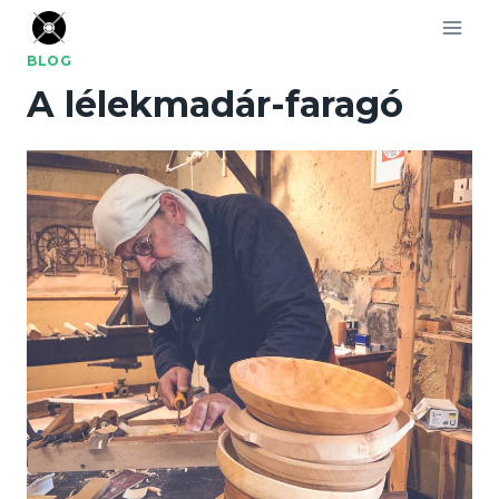
Skip
to
BLOG
content
A lélekmadár-faragó