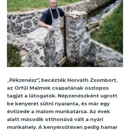
„
Pékzenész”,
becézték Horváth Zsombort,
az Orfűi Malmok csapatának oszlopos
tagját a látogatók. Népzenészként ugrott
be kenyeret sütni nyaranta, és már egy
évtizede a malom munkatársa. Az évek
alatt második otthonává vált a nyári
munkahely. A kenyérsütésen pedig hamar