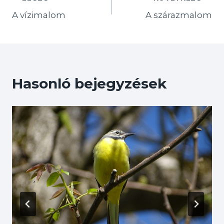
Bejegyzés
A vízimalom
A szárazmalom
navigáció
Hasonló bejegyzések