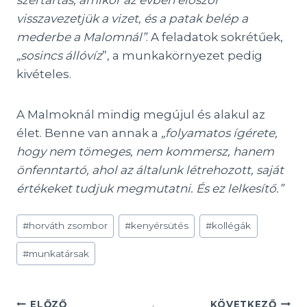
visszavezetjük a vizet, és a patak belép a
mederbe a Malomnál”
. A feladatok sokrétűek,
„sosincs állóvíz
”, a munkakörnyezet pedig
kivételes.
A Malmoknál mindig megújul és alakul az
élet. Benne van annak a
„folyamatos ígérete,
hogy nem tömeges, nem kommersz, hanem
önfenntartó, ahol az általunk létrehozott, saját
értékeket tudjuk megmutatni. És ez lelkesítő.”
Post
#
horváth zsombor
#
kenyérsütés
#
kollégák
Tags:
#
munkatársak
ELŐZŐ
KÖVETKEZŐ