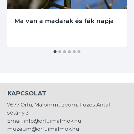
Ma van a madarak és fák napja
KAPCSOLAT
7677 Orfű, Malommúzeum, Füzes Antal
sétány 3.
Email: info@orfuimalmok.hu
muzeum@orfuimalmok.hu