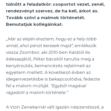
túlnőtt a feladatkör: csoportot vezet, zenél,
rendezvényt szervez, de ha kell, árkot ás.
Tovább szövi a malmok történetét.
Bemutatjuk kollégáinkat.
„Már az elején éreztem, hogy ez a hely több
annál, ahol pénzt keresek majd”
, emlékszik
vissza Zsombor, aki 2010-ben Katától és
édesapjától, Péter bácsitól tanulta meg a
kenyérsütés, kemencézés rejtelmeit az
egyetem mellett. A következő évben az
idegenvezetésbe is bekapcsolódva, fedezte
fel a malom múltját.
“Egyből magával
ragadott a malom története.”
A Vizin Zenekarnál vált igazán népzenésszé, a