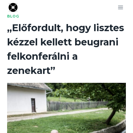
Skip
to
BLOG
content
„Előfordult, hogy lisztes
kézzel kellett beugrani
felkonferálni a
zenekart”