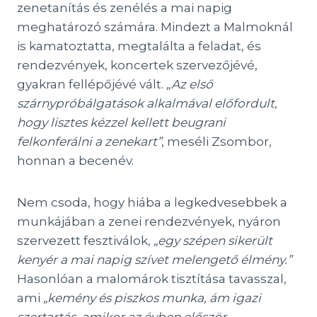
zenetanítás és zenélés a mai napig
meghatározó számára. Mindezt a Malmoknál
is kamatoztatta, megtalálta a feladat, és
rendezvények, koncertek szervezőjévé,
gyakran fellépőjévé vált.
„Az első
szárnypróbálgatások alkalmával előfordult,
hogy lisztes kézzel kellett beugrani
felkonferálni a zenekart”
, meséli Zsombor,
honnan a becenév.
Nem csoda, hogy hiába a legkedvesebbek a
munkájában a zenei rendezvények, nyáron
szervezett fesztiválok,
„egy szépen sikerült
kenyér a mai napig szívet melengető élmény.”
Hasonlóan a malomárok tisztítása tavasszal,
ami
„kemény és piszkos munka, ám igazi
szertartás, amikor az évben először