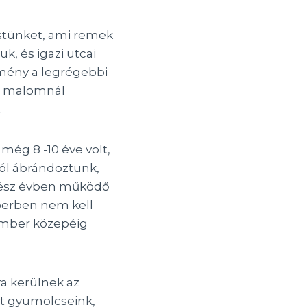
estünket, ami remek
k, és igazi utcai
emény a legrégebbi
 a malomnál
.
ég 8 -10 éve volt,
ról ábrándoztunk,
egész évben működő
óberben nem kell
ember közepéig
ra kerülnek az
t gyümölcseink,