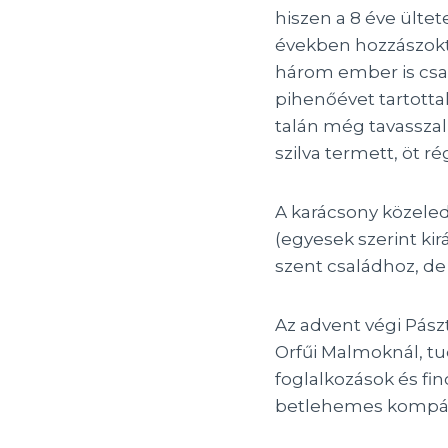
hiszen a 8 éve ülte
években hozzászokt
három ember is csak
pihenőévet tartottak
talán még tavasszal
szilva termett, öt r
A karácsony közeled
(egyesek szerint ki
szent családhoz, de
Az advent végi Pászt
Orfűi Malmoknál, t
foglalkozások és fi
betlehemes kompán