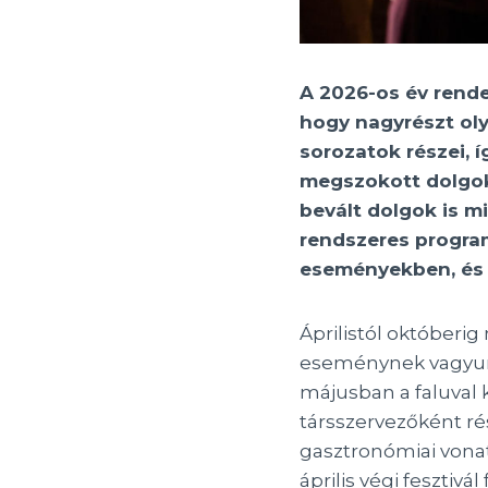
A 2026-os év rend
hogy nagyrészt oly
sorozatok részei, 
megszokott dolgoka
bevált dolgok is m
rendszeres program
eseményekben, és 
Áprilistól októberi
eseménynek vagyunk
májusban a faluval 
társszervezőként ré
gasztronómiai vonat
április végi fesztiv