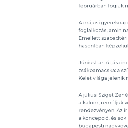
februárban fogjuk m
A májusi gyereknapon
foglalkozás, amin n
Emellett szabadtéri
hasonlóan képzeljü
Júniusban útjára in
zsákbamacska: a szí
Kelet világa jelenik
A júliusi Sziget Zen
alkalom, reméljük 
rendezvényen. Az ír 
a koncepció, és sok
budapesti nagyköve