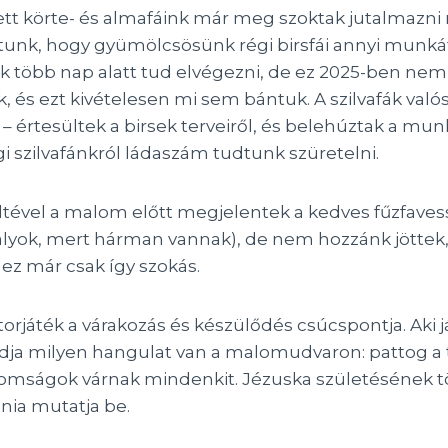
tett körte- és almafáink már meg szoktak jutalmazni
unk, hogy gyümölcsösünk régi birsfái annyi munká
 több nap alatt tud elvégezni, de ez 2025-ben nem í
, és ezt kivételesen mi sem bántuk. A szilvafák való
 – értesültek a birsek terveiről, és belehúztak a mu
égi szilvafánkról ládaszám tudtunk szüretelni.
tével a malom előtt megjelentek a kedves fűzfaves
rályok, mert hárman vannak), de nem hozzánk jöttek
 ez már csak így szokás.
orjáték a várakozás és készülődés csúcspontja. Aki j
udja milyen hangulat van a malomudvaron: pattog a
nomságok várnak mindenkit. Jézuska születésének t
ia mutatja be.