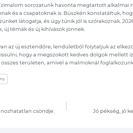
vízimalom sorozatunk havonta megtartott alkalmai m
knak és a csapatoknak is. Büszkén konstatáltuk, hogy
zünket látogatja, és úgy tűnik jól is szórakoznak. 20
, új témák és új kihívások jönnek.
an az új esztendőre, lendületből folytatjuk az elke
rissülni, hogy a megszokott kedves dolgok mellett
 összes területen, amivel a malmoknál foglalkozun
ény
ánozhatatlan csöndje
Jó pékség, jó k