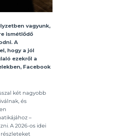
elyzetben vagyunk,
re ismétlődő
odni. A
l, hogy a jól
laló ezekről a
velekben, Facebook
asszal két nagyobb
válnak, és
ben
atikájához –
ni. A 2026-os idei
 részleteket