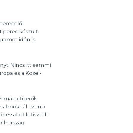
 perecelő
 perec készült.
gramot idén is
nyt. Nincs itt semmi
rópa és a Közel-
i már a tízedik
 malmoknál ezen a
 év alatt letisztult
r Írország