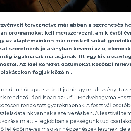
ezvényeit tervezgetve már abban a szerencsés h
an programokat kell megszervezni, amik évről év
így az alaptémáinkon már nem kell sokat gondolk
t szeretnénk jó arányban keverni az új elemekke
indig izgalmasak maradjanak. Itt egy kis összefog
okról. Az idei konkrét dátumokat későbbi hírle
plakátokon fogjuk közölni.
g minden hónapra szokott jutni egy rendezvény. Tav
 rendezői: áprilisban az Orfűi Medvehagyma Feszti
közösen rendezett gyereknapnak. A fesztivál eseté
szfeladataink vannak a szervezésben. A fesztivál tem
kozása miatt – legjobban a pékségünk tud csatlakoz
ál fő fellépői neves magyar népzenészek lesznek, de a