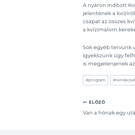
A nyáron indított K
jelentenek a kvízíró
csapat az összes kví
a kvízimalom kereke
Sok egyéb tervünk v
igyekszünk úgy felf
is megjelenjenek az
Post
#
program
#
rendezv
Tags:
Bejegyzés
ELŐZŐ
Van a hónak egy ut
navigáció