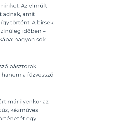
 minket. Az elmúlt
t adnak, amit
gy történt. A birsek
színűleg időben –
nkába: nagyon sok
sző pásztorok
, hanem a fűzvessző
árt már ilyenkor az
 tűz, kézműves
örténetét egy