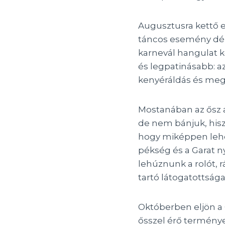
Augusztusra kettő e
táncos esemény dél-a
karnevál hangulat k
és legpatinásabb: 
kenyéráldás és mege
Mostanában az ősz 
de nem bánjuk, hisz
hogy miképpen lehet
pékség és a Garat n
lehúznunk a rolót,
tartó látogatottság
Októberben eljön a 
ősszel érő termény