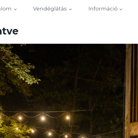
alom
Vendéglátás
Információ
ntve