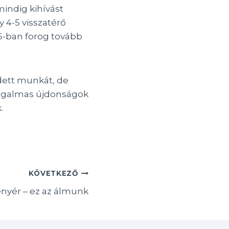
indig kihívást
 4-5 visszatérő
26-ban forog tovább
zdett munkát, de
 izgalmas újdonságok
k.
KÖVETKEZŐ
enyér – ez az álmunk