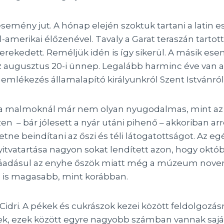
semény jut. A hónap elején szoktuk tartani a latin 
merikai élőzenével. Tavaly a Garat teraszán tartottu
erekedett. Reméljük idén is így sikerül. A másik es
az augusztus 20-i ünnep. Legalább harminc éve van
mlékezés államalapító királyunkról Szent Istvánról
a malmoknál már nem olyan nyugodalmas, mint az m
en – bár jólesett a nyár utáni pihenő – akkoriban ar
ne beindítani az őszi és téli látogatottságot. Az 
yitvatartása nagyon sokat lendített azon, hogy okt
 ráadásul az enyhe őszök miatt még a múzeum nov
a is magasabb, mint korábban.
Cidri. A pékek és cukrászok kezei között feldolgozás
ek, ezek között egyre nagyobb számban vannak sajá