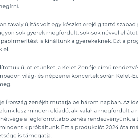
egírni.
 tavaly újítás volt egy készlet erejéig tartó szabad
agyon sok gyerek megfordult, sok-sok névvel ellátott
 papírmerítést is kínáltunk a gyerekeknek. Ezt a pro
k el.
dítottuk új ötletünket, a Kelet Zenéje című rendezvé
npadon világ- és népzenei koncertek során Kelet-Eu
 meg.
éje Írország zenéjét mutatja be három napban. Az ide
velünk lesz minden előadó, aki valaha megfordult a
hétvége a legkiforrottabb zenés rendezvényünk, a tíz
 mindent kipróbáltunk. Ezt a produkciót 2024 óta má
tsége is támogatja.