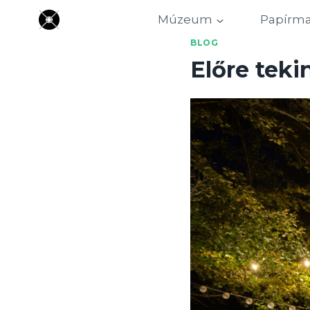
Skip
Múzeum
Papírm
to
BLOG
content
Előre teki