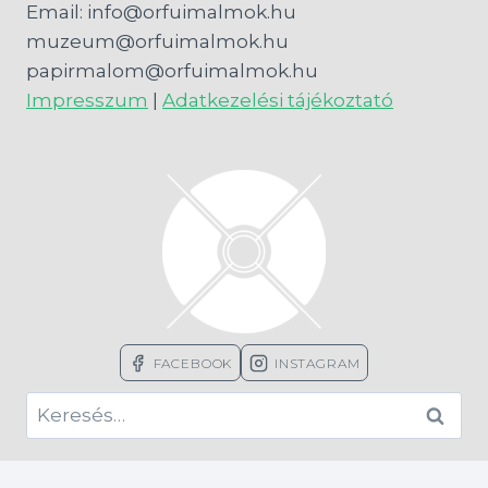
Email: info@orfuimalmok.hu
muzeum@orfuimalmok.hu
papirmalom@orfuimalmok.hu
Impresszum
|
Adatkezelési tájékoztató
FACEBOOK
INSTAGRAM
Keresés: