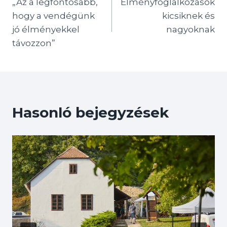
„Az a legfontosabb,
Élményfoglalkozások
navigáció
hogy a vendégünk
kicsiknek és
jó élményekkel
nagyoknak
távozzon”
Hasonló bejegyzések