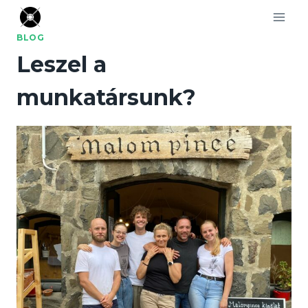
Skip
to
BLOG
content
Leszel a
munkatársunk?