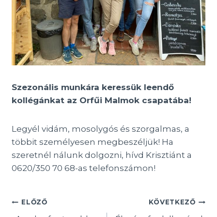
Szezonális munkára keressük leendő
kollégánkat az Orfűi Malmok csapatába!
Legyél vidám, mosolygós és szorgalmas, a
többit személyesen megbeszéljük! Ha
szeretnél nálunk dolgozni, hívd Krisztiánt a
0620/350 70 68-as telefonszámon!
Bejegyzés
ELŐZŐ
KÖVETKEZŐ