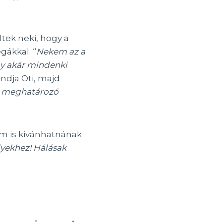
tek neki, hogy a
gákkal. “
Nekem az a
y akár mindenki
ndja Oti, majd
let meghatározó
em is kivánhatnának
elyekhez! Hálásak