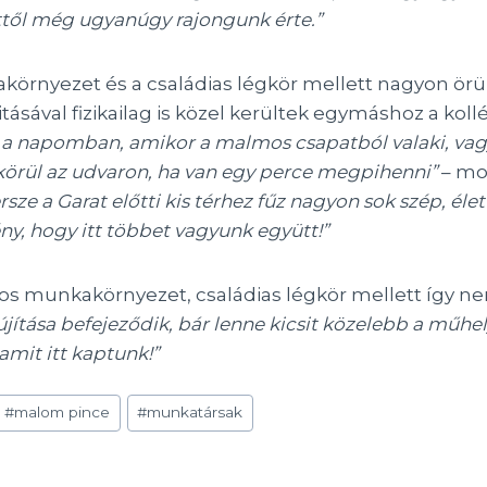
től még ugyanúgy rajongunk érte.”
örnyezet és a családias légkör mellett nagyon örül
ásával fizikailag is közel kerültek egymáshoz a kollé
 a napomban, amikor a malmos csapatból valaki, vag
örül az udvaron, ha van egy perce megpihenni”
– mo
rsze a Garat előtti kis térhez fűz nagyon sok szép, é
ny, hogy itt többet vagyunk együtt!”
os munkakörnyezet, családias légkör mellett így n
lújítása befejeződik, bár lenne kicsit közelebb a műh
mit itt kaptunk!”
#
malom pince
#
munkatársak