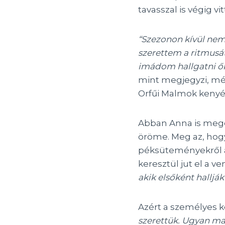
tavasszal is végig vit
“Szezonon kívül nem
szerettem a ritmusát
imádom hallgatni őke
mint megjegyzi, mé
Orfűi Malmok kenyé
Abban Anna is meger
öröme. Meg az, hog
péksüteményekről a
keresztül jut el a
akik elsőként halljá
Azért a személyes k
szerettük. Ugyan m