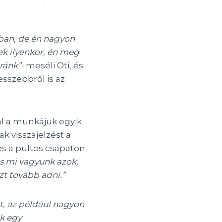
kban, de én nagyon
ek ilyenkor, én meg
ránk”-
meséli Oti, és
sszebbről is az
al a munkájuk egyik
 visszajelzést a
s a pultos csapaton
is mi vagyunk azok,
zt tovább adni.”
lt, az például nagyon
k egy