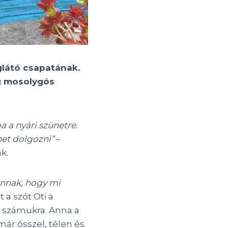
glátó csapatának.
ig mosolygós
a a nyári szünetre.
het dolgozni”
–
k.
ánnak, hogy mi
t a szót Oti a
é számukra. Anna a
ár ősszel, télen és