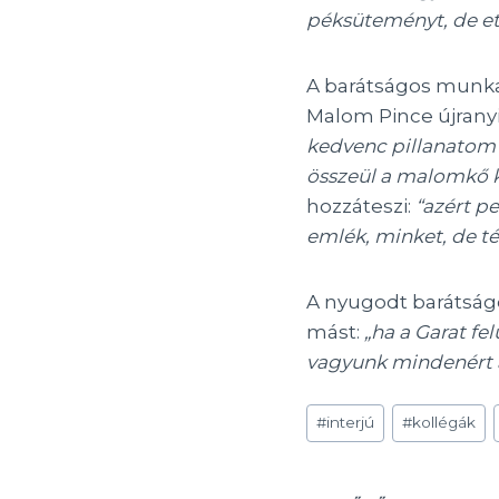
péksüteményt, de et
A barátságos munkak
Malom Pince újranyit
kedvenc pillanatom
összeül a malomkő k
hozzáteszi:
“azért pe
emlék, minket, de té
A nyugodt barátság
mást:
„ha a Garat fe
vagyunk mindenért a
Post
#
interjú
#
kollégák
Tags: