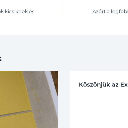
k kicsiknek és
Azért a legfő
k
Köszönjük az E