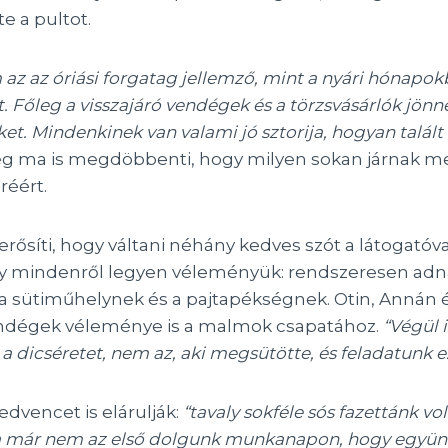
te a pultot.
 az az óriási forgatag jellemző, mint a nyári hónapo
. Főleg a visszajáró vendégek és a törzsvásárlók jönn
t. Mindenkinek van valami jó sztorija, hogyan talált 
g ma is megdöbbenti, hogy milyen sokan járnak me
réért.
ősíti, hogy váltani néhány kedves szót a látogatóv
y mindenről legyen véleményük: rendszeresen adnak
 sütiműhelynek és a pajtapékségnek. Otin, Annán é
 vendégek véleménye is a malmok csapatához.
“Végül 
k a dicséretet, nem az, aki megsütötte, és feladatunk e
edvencet is elárulják:
“tavaly sokféle sós fazettánk vo
a már nem az első dolgunk munkanapon, hogy együn