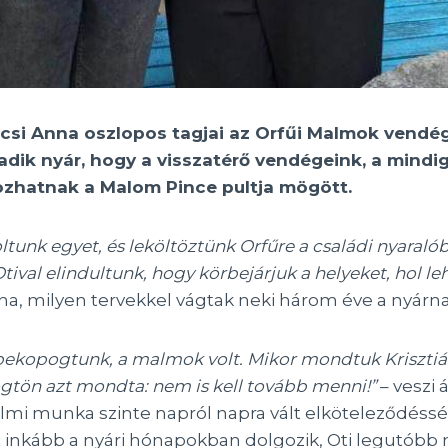
écsi Anna oszlopos tagjai az Orfűi Malmok vendé
madik nyár, hogy a visszatérő vendégeink, a mind
ozhatnak a Malom Pince pultja mögött.
tunk egyet, és leköltöztünk Orfűre a családi nyaralób
ival elindultunk, hogy körbejárjuk a helyeket, hol le
na, milyen tervekkel vágtak neki három éve a nyárna
a bekopogtunk, a malmok volt. Mikor mondtuk Kriszti
ögtön azt mondta: nem is kell tovább menni!”
– veszi á
kalmi munka szinte napról napra vált elköteleződéss
 inkább a nyári hónapokban dolgozik, Oti legutóbb m