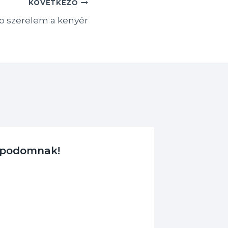
KÖVETKEZŐ
bb szerelem a kenyér
xpodomnak!