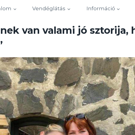
alom
Vendéglátás
Információ
ek van valami jó sztorija,
”