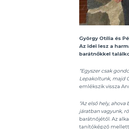
György Otília és P
Az idei lesz a har
barátnőkkel találk
“Egyszer csak gondol
Lepakoltunk, majd Ot
emlékszik vissza An
“Az első hely, ahov
járatban vagyunk, r
barátnőjétől. Az al
tanítóképző mellett