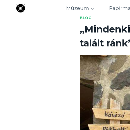
Skip
Múzeum
Papírm
to
BLOG
content
„Mindenkin
talált ránk