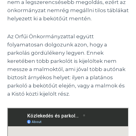
nem a legszerencsésebb megoldás, ezért az
önkormányzat nemrég megállni tilos táblákat
helyezett ki a bekötőút mentén.
​Az Orfűi Önkormányzattal együtt
folyamatosan dolgozunk azon, hogy a
parkolás gördülékeny legyen. Ennek
keretében több parkolót is kijelöltek nem
messze a malmoktól, ami jóval több autónak
biztosít árnyékos helyet: ilyen a platános
parkoló a bekötőút elején, vagy a malmok és
a Kistó közti kijelölt rész.