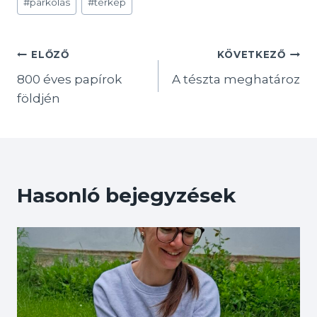
#
parkolás
#
térkép
Tags:
Bejegyzés
ELŐZŐ
KÖVETKEZŐ
800 éves papírok
A tészta meghatároz
navigáció
földjén
Hasonló bejegyzések