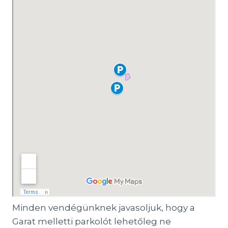
Minden vendégünknek javasoljuk, hogy a
Garat melletti parkolót lehetőleg ne