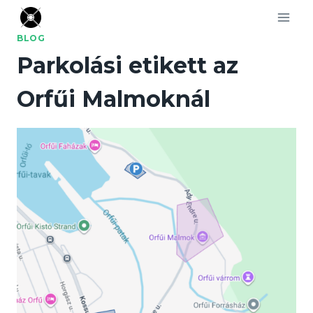
Skip
to
BLOG
content
Parkolási etikett az
Orfűi Malmoknál