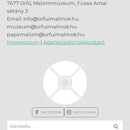
7677 Orfű, Malommúzeum, Füzes Antal
sétány 3.
Email: info@orfuimalmok.hu
muzeum@orfuimalmok.hu
papirmalom@orfuimalmok.hu
Impresszum
|
Adatkezelési tájékoztató
FACEBOOK
INSTAGRAM
Keresés: