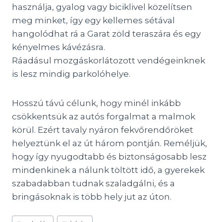
használja, gyalog vagy biciklivel közelítsen
meg minket, így egy kellemes sétával
hangolódhat rá a Garat zöld teraszára és egy
kényelmes kávézásra.
Ráadásul mozgáskorlátozott vendégeinknek
is lesz mindig parkolóhelye.
​Hosszú távú célunk, hogy minél inkább
csökkentsük az autós forgalmat a malmok
körül. Ezért tavaly nyáron fekvőrendőröket
helyeztünk el az út három pontján. Reméljük,
hogy így nyugodtabb és biztonságosabb lesz
mindenkinek a nálunk töltött idő, a gyerekek
szabadabban tudnak szaladgálni, és a
bringásoknak is több hely jut az úton.
Post