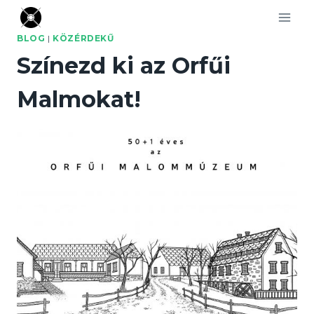
Skip
to
BLOG
|
KÖZÉRDEKŰ
content
Színezd ki az Orfűi
Malmokat!