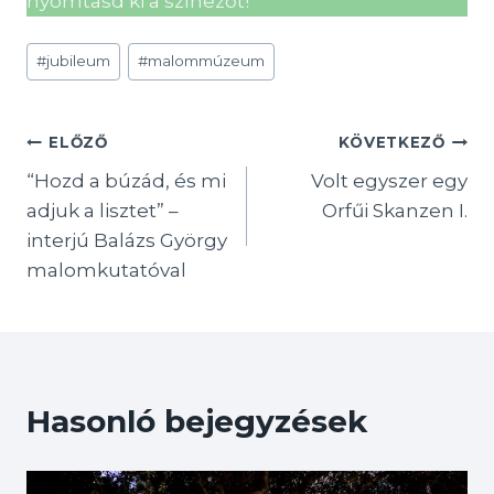
nyomtasd ki a színezőt!
Post
#
jubileum
#
malommúzeum
Tags:
Bejegyzés
ELŐZŐ
KÖVETKEZŐ
“Hozd a búzád, és mi
Volt egyszer egy
navigáció
adjuk a lisztet” –
Orfűi Skanzen I.
interjú Balázs György
malomkutatóval
Hasonló bejegyzések