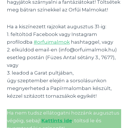
hagyjátok szárnyalni a fantáziátokat! Töltsétek
meg bátran színekkel az Orfűi Malmokat!
Ha a kiszínezett rajzokat augusztus 31-ig:
1. feltöltöd Facebook vagy Instagram
profilodba
#orfuimalmok
hashtaggel, vagy
2. elküldöd email-en (info@orfuimalmok.hu)
esetleg postán (Füzes Antal sétány 3., 7677),
vagy
3. leadod a Garat pultjában,
úgy szeptember elején a sorsolásunkon
megnyerheted a Papírmalomban készült,
kézzel szitázott tornazsákok egyikét!
Ha nem tudsz ellátogatni hozzánk augusztus
végéig, sebaj!
Kattints ide
, töltsd le és