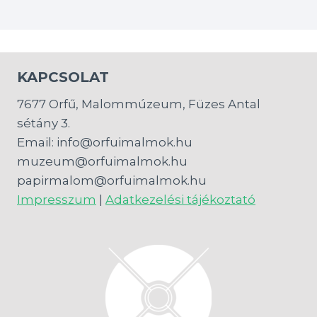
KAPCSOLAT
7677 Orfű, Malommúzeum, Füzes Antal
sétány 3.
Email: info@orfuimalmok.hu
muzeum@orfuimalmok.hu
papirmalom@orfuimalmok.hu
Impresszum
|
Adatkezelési tájékoztató