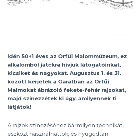
Idén 50+1 éves az Orfűi Malommúzeum, ez
alkalomból játékra hívjuk látogatóinkat,
kicsiket és nagyokat. Augusztus 1. és 31.
között kérjétek a Garatban az Orfűi
Malmokat ábrázoló fekete-fehér rajzokat,
majd színezzétek ki úgy, amilyennek ti
látjátok!
A rajzok színezéséhez bármilyen technikát,
eszközt használhattok, és nyugodtan